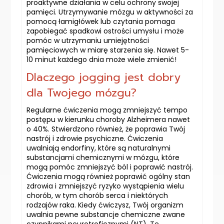
proaktywne działania w celu ochrony swojej
pamięci. Utrzymywanie mózgu w aktywności za
pomocą łamigłówek lub czytania pomaga
zapobiegać spadkowi ostrości umysłu i może
pomóc w utrzymaniu umiejętności
pamięciowych w miarę starzenia się. Nawet 5-
10 minut każdego dnia może wiele zmienić!
Dlaczego jogging jest dobry
dla Twojego mózgu?
Regularne ćwiczenia mogą zmniejszyć tempo
postępu w kierunku choroby Alzheimera nawet
o 40%. Stwierdzono również, że poprawia Twój
nastrój i zdrowie psychiczne. Ćwiczenia
uwalniają endorfiny, które są naturalnymi
substancjami chemicznymi w mózgu, które
mogą pomóc zmniejszyć ból i poprawić nastrój.
Ćwiczenia mogą również poprawić ogólny stan
zdrowia i zmniejszyć ryzyko wystąpienia wielu
chorób, w tym chorób serca i niektórych
rodzajów raka. Kiedy ćwiczysz, Twój organizm
uwalnia pewne substancje chemiczne zwane